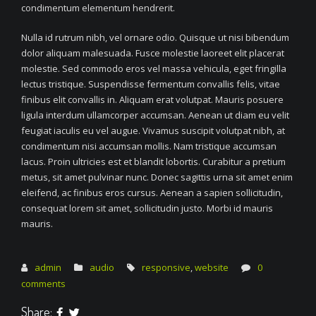
condimentum elementum hendrerit.
Nulla id rutrum nibh, vel ornare odio. Quisque ut nisi bibendum
dolor aliquam malesuada. Fusce molestie laoreet elit placerat
molestie. Sed commodo eros vel massa vehicula, eget fringilla
lectus tristique. Suspendisse fermentum convallis felis, vitae
finibus elit convallis in. Aliquam erat volutpat. Mauris posuere
ligula interdum ullamcorper accumsan. Aenean ut diam eu velit
feugiat iaculis eu vel augue. Vivamus suscipit volutpat nibh, at
condimentum nisi accumsan mollis. Nam tristique accumsan
lacus. Proin ultricies est et blandit lobortis. Curabitur a pretium
metus, sit amet pulvinar nunc. Donec sagittis urna sit amet enim
eleifend, ac finibus eros cursus. Aenean a sapien sollicitudin,
consequat lorem sit amet, sollicitudin justo. Morbi id mauris
mauris.
admin
audio
responsive
,
website
0
comments
Share: