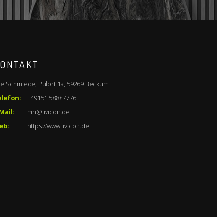
ONTAKT
te Schmiede, Pulort 1a, 59269 Beckum
elefon:
+49151 58887776
Mail:
mh@livicon.de
eb:
https://www.livicon.de