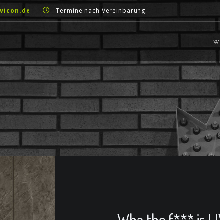
vicon.de
Termine nach Vereinbarung.
W
Who the f*** is L