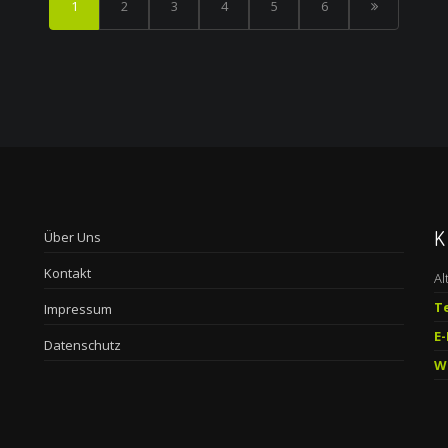
1
2
3
4
5
6
K
Über Uns
Kontakt
Al
T
Impressum
E-
Datenschutz
W