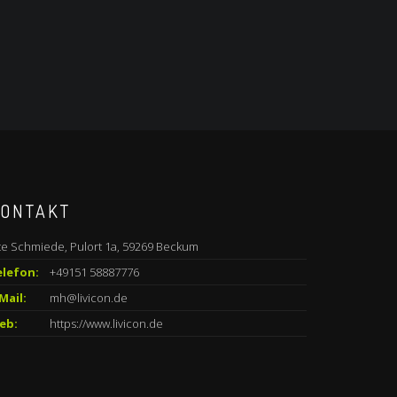
ONTAKT
te Schmiede, Pulort 1a, 59269 Beckum
elefon:
+49151 58887776
Mail:
mh@livicon.de
eb:
https://www.livicon.de